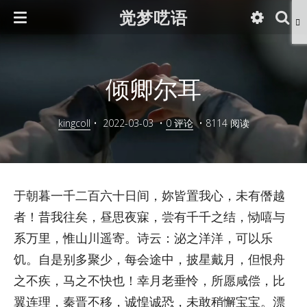
觉梦呓语
倾卿尔耳
kingcoll
•
2022-03-03
•
0 评论
•
8114 阅读
于朝暮一千二百六十日间，妳皆置我心，未有僭越
者！昔我往矣，昼思夜寐，尝有千千之结，恸嘻与
系万里，惟山川遥寄。诗云：泌之洋洋，可以乐
饥。自是别多聚少，每会途中，披星戴月，但恨舟
之不疾，马之不快也！幸月老垂怜，所愿咸偿，比
翼连理，秦晋不移，诚惶诚恐，未敢稍懈宝宝。漂