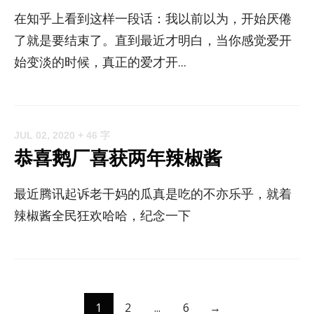
在知乎上看到这样一段话：我以前以为，开始厌倦
了就是要结束了。直到最近才明白，当你感觉爱开
始变淡的时候，真正的爱才开...
JUL 02, 2020
+ 46 字
恭喜鹅厂喜获两年辣椒酱
最近腾讯起诉老干妈的瓜真是吃的不亦乐乎，就着
辣椒酱全民狂欢哈哈，纪念一下
1
2
...
6
→