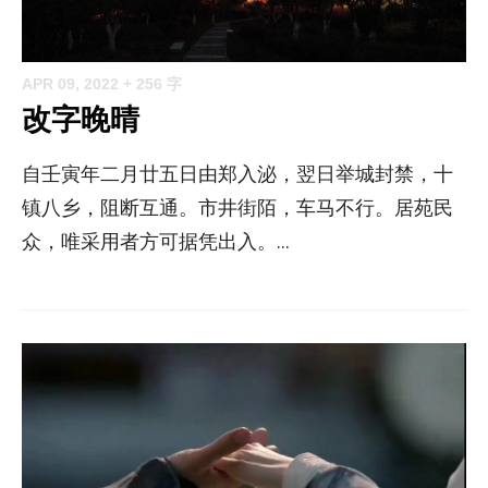
APR 09, 2022
+ 256 字
改字晚晴
自壬寅年二月廿五日由郑入泌，翌日举城封禁，十
镇八乡，阻断互通。市井街陌，车马不行。居苑民
众，唯采用者方可据凭出入。...