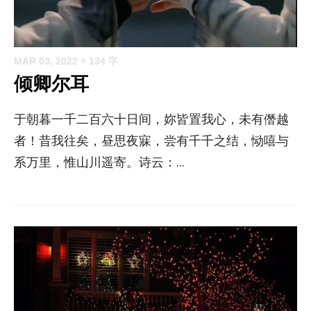
MAR 03, 2022
+ 134 字
倾卿尔耳
于朝暮一千二百六十日间，妳皆置我心，未有僭越
者！昔我往矣，昼思夜寐，尝有千千之结，恸嘻与
系万里，惟山川遥寄。诗云：...